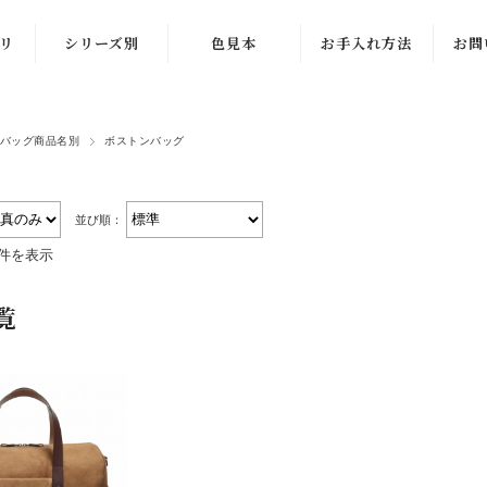
リ
シリーズ別
色見本
お手入れ方法
お問
柿渋染め
修
バッグ商品名別
ボストンバッグ
備後浪漫（べん
ラン
がら染め）
ー
草木シリーズ
仕
並び順：
グ
1件を表示
6号厚手帆布
他
覧
しまなみ模様
ベル
帆布ランドセル