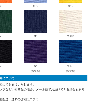
橙
水色
黄色
緑
紺
生成り
黒
紫
ブル―
（限定色）
（限定色）
料について
便にてお届けいたします。
ップなど小物商品の場合、メール便でお届けできる場合もあり
他配送・送料の詳細はコチラ