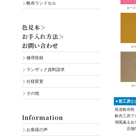
帆布ランドセル
ローズ
色見本＞
お手入れ方法＞
お問い合わせ
か
修理依頼
ランザック資料請求
仕様変更
カ
その他
▼彩工房と
尾道帆布鞄
Information
帆布工房で
潮風薫るあ
店舗情
お客様の声