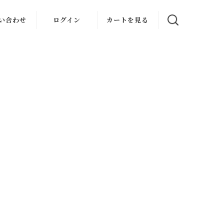
い合わせ
ログイン
カートを見る
理依頼
ザック資料
請求
様変更
その他