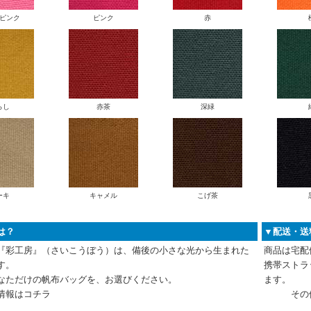
ピンク
ピンク
赤
らし
赤茶
深緑
ーキ
キャメル
こげ茶
は？
▼配送・送
『彩工房』（さいこうぼう）は、備後の小さな光から生まれた
商品は宅配
す。
携帯ストラ
なただけの帆布バッグを、お選びください。
ます。
報は
コチラ
その