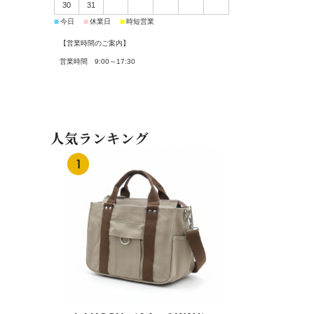
30
31
■
■
■
今日
休業日
時短営業
【営業時間のご案内】
営業時間 9:00～17:30
人気ランキング