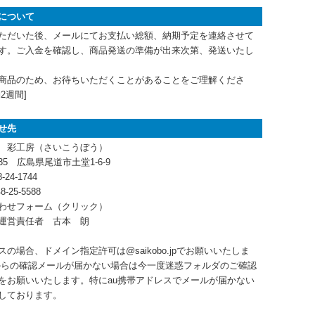
について
ただいた後、メールにてお支払い総額、納期予定を連絡させて
す。ご入金を確認し、商品発送の準備が出来次第、発送いたし
商品のため、お待ちいただくことがあることをご理解くださ
2週間]
せ先
 彩工房（さいこうぼう）
035 広島県尾道市土堂1-6-9
-24-1744
-25-5588
わせフォーム
（クリック）
運営責任者 古本 朗
の場合、ドメイン指定許可は@saikobo.jpでお願いいたしま
からの確認メールが届かない場合は今一度迷惑フォルダのご確認
をお願いいたします。特にau携帯アドレスでメールが届かない
しております。