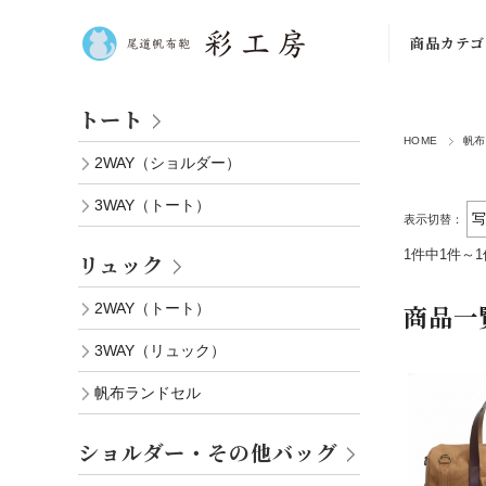
商品カテゴ
トート
トート
HOME
帆布
リュック
2WAY（ショルダー）
ショルダ
3WAY（トート）
表示切替：
ボディバッ
1件中1件～
リュック
小物・その
商品一
2WAY（トート）
ショルダー
3WAY（リュック）
ト
帆布ランドセル
ショルダー・その他バッグ