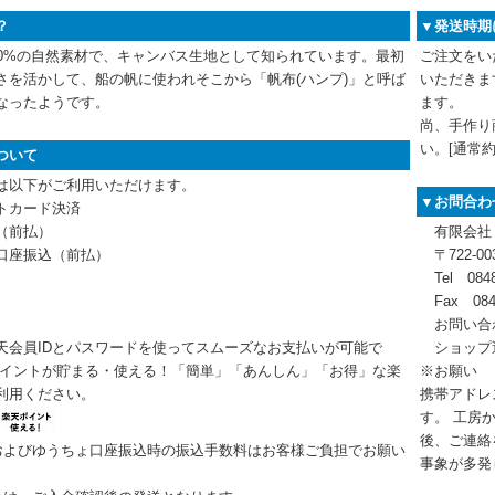
？
▼発送時期
00%の自然素材で、キャンバス生地として知られています。最初
ご注文をい
さを活かして、船の帆に使われそこから「帆布(ハンプ)」と呼ば
いただきま
なったようです。
ます。
尚、手作り
い。[通常約
ついて
は以下がご利用いただけます。
▼お問合わ
トカード決済
（前払）
有限会社
口座振込（前払）
〒722-0
Tel 0848
Fax 0848
お問い合
天会員IDとパスワードを使ってスムーズなお支払いが可能で
ショップ
ポイントが貯まる・使える！「簡単」「あんしん」「お得」な楽
※お願い
利用ください。
携帯アドレス
す。 工房
後、ご連絡
およびゆうちょ口座振込時の振込手数料はお客様ご負担でお願い
事象が多発