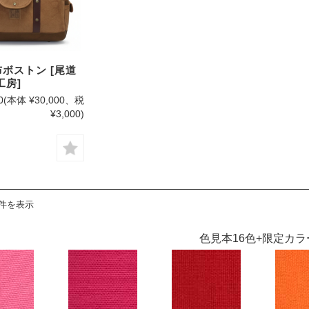
ボストン [尾道
工房]
0
(本体 ¥30,000、税
¥3,000)
1件を表示
色見本16色+限定カラ