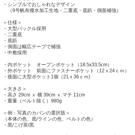
・シンプルでおしゃれなデザイン
（9号帆布撥水加工生地・二重底・底鋲・側面補強）
＜仕様＞
・大型バックル採用
・二重底
・底鋲
・側面は幅広テープで補強
・中敷採用
・内ポケット オープンポケット（18.5x33.5cm）
・外ポケット 前面にファスナーポケット（12ｘ24ｃｍ）
・後面に大型ポケット1個（21ｘ36ｃｍ)
＜大きさ＞
・高さ 29cm ｘ 横 39cm ｘ マチ 11cm
・重量（ベルト除く）980g
＜例：写真のカバンの選択肢＞
（本体の色、底/ラインの色、ベルトの色）
・黒/こげ茶/黒