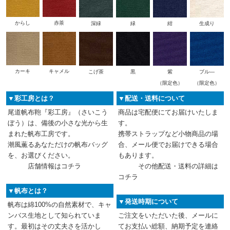
からし
赤茶
深緑
緑
紺
生成り
カーキ
キャメル
こげ茶
黒
紫
ブル―
（限定色）
（限定色）
▼彩工房とは？
▼配送・送料について
尾道帆布鞄『彩工房』（さいこう
商品は宅配便にてお届けいたしま
ぼう）は、備後の小さな光から生
す。
まれた帆布工房です。
携帯ストラップなど小物商品の場
潮風薫るあなただけの帆布バッグ
合、メール便でお届けできる場合
を、お選びください。
もあります。
店舗情報は
コチラ
その他配送・送料の詳細は
コチラ
▼帆布とは？
▼発送時期について
帆布は綿100%の自然素材で、キャ
ンバス生地として知られていま
ご注文をいただいた後、メールに
す。最初はその丈夫さを活かし
てお支払い総額、納期予定を連絡