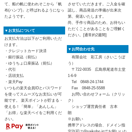
て、船の帆に使われそこから「帆
させていただきます。ご入金を確
布(ハンプ)」と呼ばれるようになっ
認し、商品発送の準備が出来次
たようです。
第、発送いたします。
尚、手作り商品のため、お待ちい
ただくことがあることをご理解く
▼お支払について
ださい。[通常約2週間]
お支払方法は以下がご利用いただ
けます。
▼お問合わせ先
・クレジットカード決済
・銀行振込（前払）
有限会社 彩工房（さいこうぼ
・ゆうちょ口座振込（前払）
う）
・代引
〒722-0035 広島県尾道市土堂
・店頭支払
1-6-9
・楽天Pay
Tel 0848-24-1744
いつもの楽天会員IDとパスワード
Fax 0848-25-5588
を使ってスムーズなお支払いが可
お問い合わせフォーム
（クリッ
能です。 楽天ポイントが貯まる・
ク）
使える！「簡単」「あんしん」
ショップ運営責任者 古本
「お得」な楽天ペイをご利用くだ
朗
さい。
※お願い
携帯アドレスの場合、ドメイン指
定許可は@saikobo.jpでお願いいた