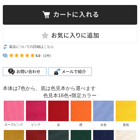
返品についての詳細はこちら
5.0
(1件)
本体は7色から、底は色見本から選べます
色見本16色+限定カラー
ローズピンク
ピンク
赤
橙
水色
黄色