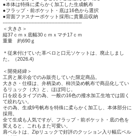
●本体は特殊に柔らかく加工した生成帆布
●フラップ・前ポケット・底は16色から選択
●背面ファスナーポケット採用に貴重品収納
----------------------------------------------------
＜大きさ＞
縦37ｃｍｘ底幅30ｃｍｘマチ17ｃｍ
重量 約690ｇ
＊従来付けていた革ベロと口元ソケットは、廃止しまし
た。（2026.4)
＜開発経緯＞
工房と展示会でのみ販売していた限定商品。
大きさ・仕様は、弁柄染め、柿渋染め帆布で商品化してい
るリュック（大）と、ほぼ同じ。
口を絞るタイプの為、一般の16色の撥水加工生地では固く
て絞れない。
その為、生成9号帆布を特殊に柔らかく加工し、本体部分に
採用。
全て生成も人気ですが、フラップ・前ポケット・底の色を
変えると、これもまた可愛い。
肩ベルトは、Zipリュックで好評のクッション入り幅広ベル