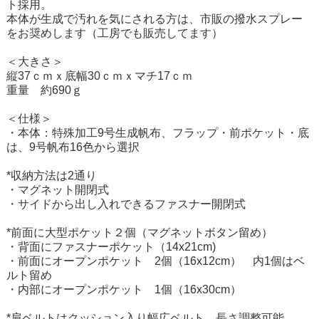
ト採用。
本体が生成で汚れを気にされる方は、市販の撥水スプレー
をお奨めします（工房でも販売してます）
＜大きさ＞
縦37ｃｍｘ底幅30ｃｍｘマチ17ｃｍ
重量 約690ｇ
＜仕様＞
・本体：特殊加工9号生成帆布、フラップ・前ポケット・底
は、9号帆布16色から選択
*収納方法は2通り
・マグネット開閉式
・サイドから出し入れできるファスナー開閉式
*前面に大型ポケット２個（マグネットボタン留め）
・背面にファスナーポケット（14x21cm)
・前面にオープンポケット 2個（16x12cm） 内1個はベ
ルト留め
・内部にオープンポケット 1個（16x30cm）
*肩ベルトはクッション入り幅広ベルト 長さ調整可能