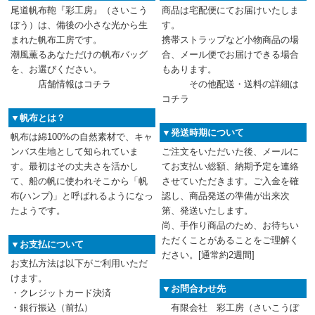
尾道帆布鞄『彩工房』（さいこう
商品は宅配便にてお届けいたしま
ぼう）は、備後の小さな光から生
す。
まれた帆布工房です。
携帯ストラップなど小物商品の場
潮風薫るあなただけの帆布バッグ
合、メール便でお届けできる場合
を、お選びください。
もあります。
店舗情報は
コチラ
その他配送・送料の詳細は
コチラ
▼帆布とは？
▼発送時期について
帆布は綿100%の自然素材で、キャ
ンバス生地として知られていま
ご注文をいただいた後、メールに
す。最初はその丈夫さを活かし
てお支払い総額、納期予定を連絡
て、船の帆に使われそこから「帆
させていただきます。ご入金を確
布(ハンプ)」と呼ばれるようになっ
認し、商品発送の準備が出来次
たようです。
第、発送いたします。
尚、手作り商品のため、お待ちい
ただくことがあることをご理解く
▼お支払について
ださい。[通常約2週間]
お支払方法は以下がご利用いただ
けます。
▼お問合わせ先
・クレジットカード決済
・銀行振込（前払）
有限会社 彩工房（さいこうぼ