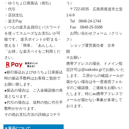
・ゆうちょ口座振込（前払）
う）
・代引
〒722-0035 広島県尾道市土堂
・店頭支払
1-6-9
・楽天Pay
Tel 0848-24-1744
いつもの楽天会員IDとパスワード
Fax 0848-25-5588
を使ってスムーズなお支払いが可
お問い合わせフォーム
（クリッ
能です。 楽天ポイントが貯まる・
ク）
使える！「簡単」「あんしん」
ショップ運営責任者 古本
「お得」な楽天ペイをご利用くだ
朗
さい。
※お願い
携帯アドレスの場合、ドメイン指
定許可は@saikobo.jpでお願いいた
●銀行振込およびゆうちょ口座振込
します。 工房からの確認メールが
時の振込手数料はお客様ご負担で
届かない場合は今一度迷惑フォル
お願い致します。
ダのご確認後、ご連絡をお願いい
●振込の場合は、ご入金確認後の発
たします。特にau携帯アドレスで
送となります。
メールが届かない事象が多発して
●代引の場合は、送料の他に代引手
おります。
数料がかかります。
その他お支払方法の詳細はコチラ
▼返品について