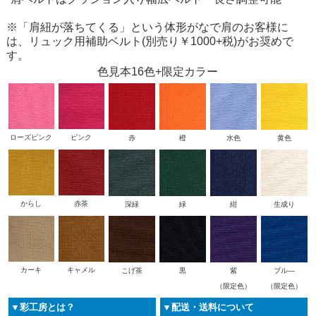
※「肩紐が落ちてくる」という体形がなで肩のお客様に
は、リュック用補助ベルト(別売り￥1000+税)がお奨めで
す。
色見本16色+限定カラー
ローズピンク
ピンク
赤
橙
水色
黄色
からし
赤茶
深緑
緑
紺
生成り
カーキ
キャメル
こげ茶
黒
紫
ブル―
（限定色）
（限定色）
▼彩工房とは？
▼配送・送料について