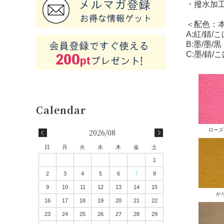
・撥水加
＜配色：本
A:紅/錆/
B:墨/墨/黒
C:墨/錆/
ローズ
2026/08
日
月
火
水
木
金
土
1
2
3
4
5
6
7
8
9
10
11
12
13
14
15
か
16
17
18
19
20
21
22
23
24
25
26
27
28
29