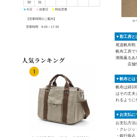
30
31
■
■
■
今日
休業日
時短営業
【営業時間のご案内】
カ
営業時間 9:00～17:30
▼彩工房と
尾道帆布鞄
帆布工房で
潮風薫るあ
人気ランキング
店舗情
▼帆布とは
帆布は綿1
はその丈夫
れるように
▼お支払に
お支払方法
・クレジッ
・銀行振込