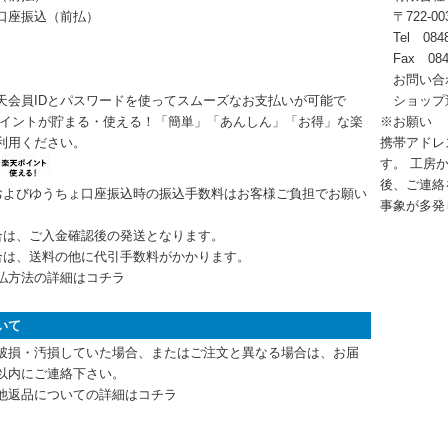
口座振込（前払）
〒722-0
Tel 0848
Fax 0848
お問い合
天会員IDとパスワードを使ってスムーズなお支払いが可能で
ショップ
ポイントが貯まる・使える！「簡単」「あんしん」「お得」な楽
※お願い
利用ください。
携帯アドレス
す。 工房
後、ご連絡
およびゆうちょ口座振込時の振込手数料はお客様ご負担でお願い
事象が多発
合は、ご入金確認後の発送となります。
合は、送料の他に代引手数料がかかります。
払方法の詳細はコチラ
いて
破損・汚損していた場合、またはご注文と異なる場合は、お届
以内にご連絡下さい。
他返品についての詳細はコチラ