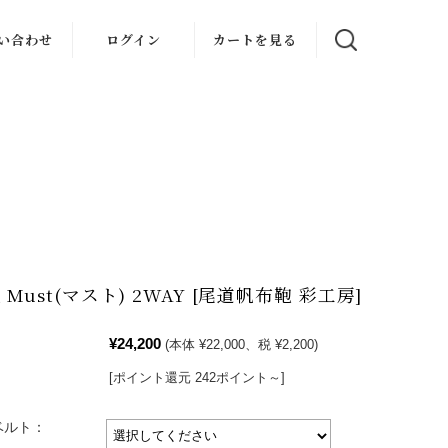
い合わせ
ログイン
カートを見る
理依頼
ザック資料
請求
様変更
その他
Must(マスト) 2WAY [尾道帆布鞄 彩工房]
¥24,200
(本体 ¥22,000、税 ¥2,200)
[ポイント還元 242ポイント～]
ベルト：