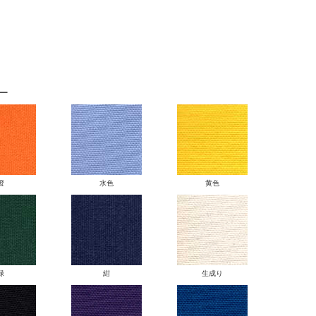
ー
橙
水色
黄色
緑
紺
生成り