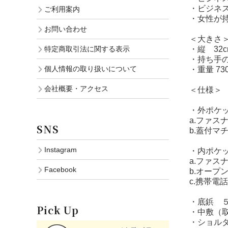
・ビジネ
ご利用案内
・女性が
お問い合わせ
＜大きさ
・縦 32cm
特定商取引法に関する表示
・持ち手の
個人情報の取り扱いについて
・重量 7
会社概要・アクセス
＜仕様＞
・外ポケ
a.ファスナ
SNS
b.蓋付マチ
Instagram
・内ポケ
a.ファスナ
Facebook
b.オープン
c.携帯電話
・底鋲 
Pick Up
・中敷（
・ショルダ