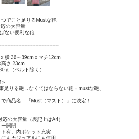
つでこと足りるMustな鞄
対応の大容量
選ばない便利な鞄
--------------------------------------
＞
 x 横 36～39cm x マチ12cm
高さ 23cm
30ｇ（ベルト除く）
緯＞
事足りる鞄→なくてはならない鞄＝mustな鞄、
で商品名 『Must（マスト）』に決定！
対応の大容量（表記上はA4）
ナー開閉
ット有、内ポケット充実
スにもカジュアルにも使用