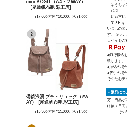
mini-KOGU （A4・２WAY）
・ゆうちょ
[尾道帆布鞄 彩工房]
・代引
・店頭支払
¥17,600
(本体 ¥16,000、税 ¥1,600)
・楽天Pay
いつもの楽
す。 楽天
天ペイをご
●銀行振込
致します。
●振込の場
●代引の場
その他お支
▼返品につ
備後浪漫 プチ・リュック（2W
万一商品が
AY) [尾道帆布鞄 彩工房]
け後７日間
¥16,500
(本体 ¥15,000、税 ¥1,500)
その