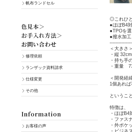
帆布ランドセル
◎これひと
●ほぼB4
色見本＞
●TPOを
お手入れ方法＞
●撥水加工
---------------
お問い合わせ
＜大きさ
・縦 32cm
修理依頼
・持ち手の
・重量 7
ランザック資料請求
＜開発経
仕様変更
1個あれば
その他
ということ
特徴は、
Information
・ほぼB4
・ファス
・外ポケ
お客様の声
・ビジネ