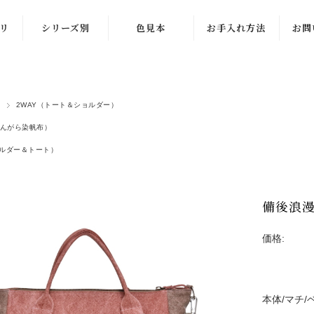
リ
シリーズ別
色見本
お手入れ方法
お問
柿渋染め
修
備後浪漫（べん
ラン
2WAY（トート＆ショルダー）
がら染め）
ー
んがら染帆布）
草木シリーズ
仕
ョルダー＆トート）
グ
6号厚手帆布
他
しまなみ模様
備後浪漫 
ベル
帆布ランドセル
価格:
本体/マチ/