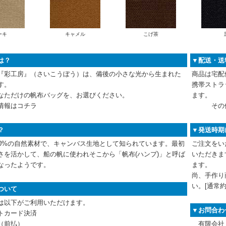
ーキ
キャメル
こげ茶
は？
▼配送・送
『彩工房』（さいこうぼう）は、備後の小さな光から生まれた
商品は宅配
す。
携帯ストラ
なただけの帆布バッグを、お選びください。
ます。
報は
コチラ
その
？
▼発送時期
00%の自然素材で、キャンバス生地として知られています。最初
ご注文をい
さを活かして、船の帆に使われそこから「帆布(ハンプ)」と呼ば
いただきま
なったようです。
ます。
尚、手作り
い。[通常約
ついて
は以下がご利用いただけます。
▼お問合わ
トカード決済
（前払）
有限会社