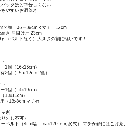
スバッグほど堅苦しくない
持ちやすいお洒落さ
＞
 x 横 36～39cm x マチ 12cm
高さ 肩掛け用 23cm
30ｇ（ベルト除く）大きさの割に軽いです！
ット
ー1個（16x15cm）
有2個（15 x 12cm 2個）
ット
ー1個（14x19cm）
（13x11cm）
用（13x8cm マチ有）
５ヶ所
取り外し不可）
ーベルト（4cm幅 max120cm可変式） マチが錆にはこげ