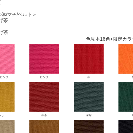
工
体/マチ/ベルト＞
こげ茶
こげ茶
色見本16色+限定カラ
ピンク
ピンク
赤
らし
赤茶
深緑