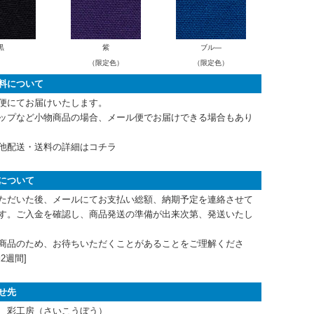
黒
紫
ブル―
（限定色）
（限定色）
料について
便にてお届けいたします。
ップなど小物商品の場合、メール便でお届けできる場合もあり
他配送・送料の詳細はコチラ
について
ただいた後、メールにてお支払い総額、納期予定を連絡させて
す。ご入金を確認し、商品発送の準備が出来次第、発送いたし
商品のため、お待ちいただくことがあることをご理解くださ
2週間]
せ先
 彩工房（さいこうぼう）