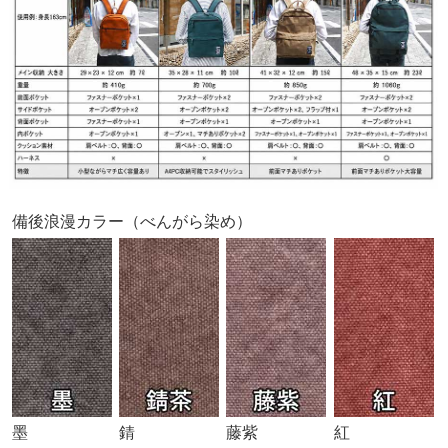
備後浪漫カラー（べんがら染め）
墨
錆
藤紫
紅