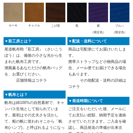
カーキ
キャメル
こげ茶
黒
紫
ブル―
（限定色）
（限定色）
▼彩工房とは？
▼配送・送料について
尾道帆布鞄『彩工房』（さいこう
商品は宅配便にてお届けいたしま
ぼう）は、備後の小さな光から生
す。
まれた帆布工房です。
携帯ストラップなど小物商品の場
潮風薫るあなただけの帆布バッグ
合、メール便でお届けできる場合
を、お選びください。
もあります。
店舗情報は
コチラ
その他配送・送料の詳細は
コチラ
▼帆布とは？
▼発送時期について
帆布は綿100%の自然素材で、キャ
ンバス生地として知られていま
ご注文をいただいた後、メールに
す。最初はその丈夫さを活かし
てお支払い総額、納期予定を連絡
て、船の帆に使われそこから「帆
させていただきます。ご入金を確
布(ハンプ)」と呼ばれるようになっ
認し、商品発送の準備が出来次