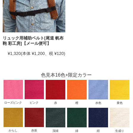
リュック用補助ベルト[尾道 帆布
鞄 彩工房]【メール便可】
¥1,320
(本体 ¥1,200、税 ¥120)
色見本16色+限定カラー
ローズピンク
ピンク
赤
橙
水色
黄色
からし
赤茶
深緑
緑
紺
生成り