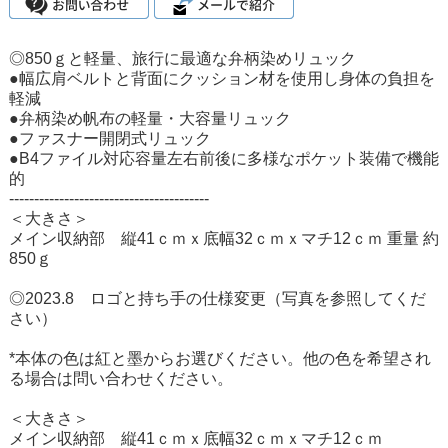
◎850ｇと軽量、旅行に最適な弁柄染めリュック
●幅広肩ベルトと背面にクッション材を使用し身体の負担を
軽減
●弁柄染め帆布の軽量・大容量リュック
●ファスナー開閉式リュック
●B4ファイル対応容量左右前後に多様なポケット装備で機能
的
----------------------------------------
＜大きさ＞
メイン収納部 縦41ｃｍｘ底幅32ｃｍｘマチ12ｃｍ 重量 約
850ｇ
◎2023.8 ロゴと持ち手の仕様変更（写真を参照してくだ
さい）
*本体の色は紅と墨からお選びください。他の色を希望され
る場合は問い合わせください。
＜大きさ＞
メイン収納部 縦41ｃｍｘ底幅32ｃｍｘマチ12ｃｍ