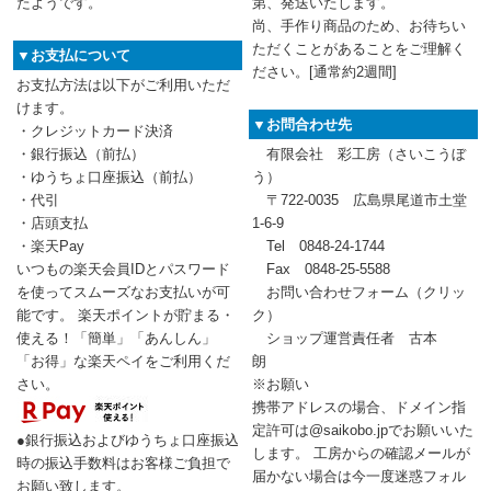
たようです。
第、発送いたします。
尚、手作り商品のため、お待ちい
ただくことがあることをご理解く
▼お支払について
ださい。[通常約2週間]
お支払方法は以下がご利用いただ
けます。
▼お問合わせ先
・クレジットカード決済
・銀行振込（前払）
有限会社 彩工房（さいこうぼ
・ゆうちょ口座振込（前払）
う）
・代引
〒722-0035 広島県尾道市土堂
・店頭支払
1-6-9
・楽天Pay
Tel 0848-24-1744
いつもの楽天会員IDとパスワード
Fax 0848-25-5588
を使ってスムーズなお支払いが可
お問い合わせフォーム
（クリッ
能です。 楽天ポイントが貯まる・
ク）
使える！「簡単」「あんしん」
ショップ運営責任者 古本
「お得」な楽天ペイをご利用くだ
朗
さい。
※お願い
携帯アドレスの場合、ドメイン指
定許可は@saikobo.jpでお願いいた
●銀行振込およびゆうちょ口座振込
します。 工房からの確認メールが
時の振込手数料はお客様ご負担で
届かない場合は今一度迷惑フォル
お願い致します。