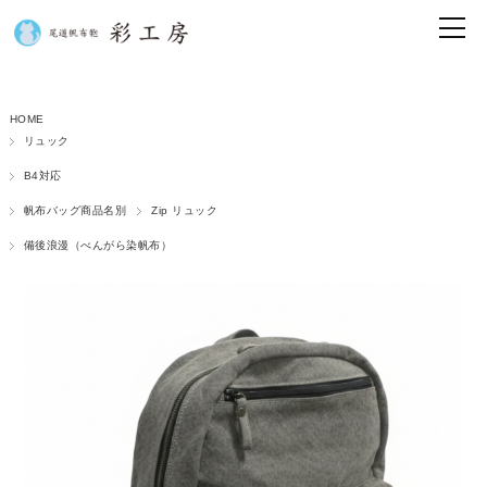
HOME
リュック
B4対応
帆布バッグ商品名別
Zip リュック
備後浪漫（べんがら染帆布）