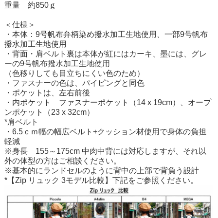
重量 約850ｇ
＜仕様＞
・本体：9号帆布弁柄染め撥水加工生地使用、一部9号帆布
撥水加工生地使用
・背面・肩ベルト裏は本体が紅にはカーキ、墨には、グレ
ーの9号帆布撥水加工生地使用
（色移りしても目立ちにくい色のため）
・ファスナーの色は、パイピングと同色
・ポケットは、左右前後
・内ポケット ファスナーポケット（14 x 19cm）、オープ
ンポケット（23 x 32cm）
*肩ベルト
・6.5ｃｍ幅の幅広ベルト+クッション材使用で身体の負担
軽減
※身長 155～175cm 中肉中背には対応しますが、それ以
外の体型の方はご相談ください。
※基本的にランドセルのように背中の上部で背負う設計
*【Zip リュック 3モデル比較】下記をご参照ください。