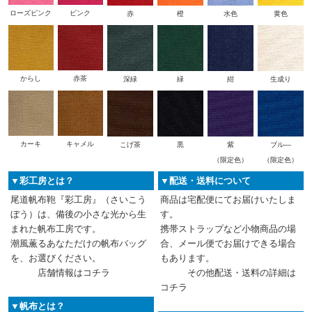
ローズピンク
ピンク
赤
橙
水色
黄色
からし
赤茶
深緑
緑
紺
生成り
カーキ
キャメル
こげ茶
黒
紫
ブル―
（限定色）
（限定色）
▼彩工房とは？
▼配送・送料について
尾道帆布鞄『彩工房』（さいこう
商品は宅配便にてお届けいたしま
ぼう）は、備後の小さな光から生
す。
まれた帆布工房です。
携帯ストラップなど小物商品の場
潮風薫るあなただけの帆布バッグ
合、メール便でお届けできる場合
を、お選びください。
もあります。
店舗情報は
コチラ
その他配送・送料の詳細は
コチラ
▼帆布とは？