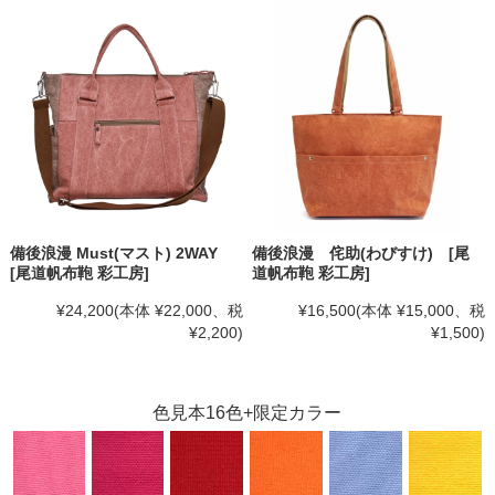
備後浪漫 Must(マスト) 2WAY
備後浪漫 侘助(わびすけ) [尾
[尾道帆布鞄 彩工房]
道帆布鞄 彩工房]
¥24,200
(本体 ¥22,000、税
¥16,500
(本体 ¥15,000、税
¥2,200)
¥1,500)
色見本16色+限定カラー