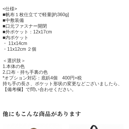
<仕様>
■帆布１枚仕立てで軽量[約360g]
■中敷装備
■口元ファスナー開閉
■外ポケット：12x17cm
■内ポケット
・ 11x14cm
・11x12cm ２個
＜選択肢＞
1.本体の色
2.口布・持ち手裏の色
*オプション対応：底鋲4個 400円+税
持ち手の長さ、ポケット形状の変更などございましたら、
【備考欄】で問い合わせください。
他にもこんな商品があります