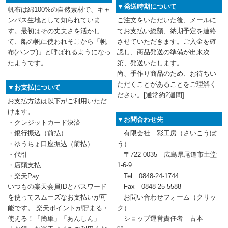
▼発送時期について
帆布は綿100%の自然素材で、キャ
ンバス生地として知られていま
ご注文をいただいた後、メールに
す。最初はその丈夫さを活かし
てお支払い総額、納期予定を連絡
て、船の帆に使われそこから「帆
させていただきます。ご入金を確
布(ハンプ)」と呼ばれるようになっ
認し、商品発送の準備が出来次
たようです。
第、発送いたします。
尚、手作り商品のため、お待ちい
ただくことがあることをご理解く
▼お支払について
ださい。[通常約2週間]
お支払方法は以下がご利用いただ
けます。
▼お問合わせ先
・クレジットカード決済
・銀行振込（前払）
有限会社 彩工房（さいこうぼ
・ゆうちょ口座振込（前払）
う）
・代引
〒722-0035 広島県尾道市土堂
・店頭支払
1-6-9
・楽天Pay
Tel 0848-24-1744
いつもの楽天会員IDとパスワード
Fax 0848-25-5588
を使ってスムーズなお支払いが可
お問い合わせフォーム
（クリッ
能です。 楽天ポイントが貯まる・
ク）
使える！「簡単」「あんしん」
ショップ運営責任者 古本