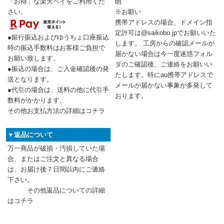
「お得」な楽天ペイをご利用くだ
朗
さい。
※お願い
携帯アドレスの場合、ドメイン指
定許可は@saikobo.jpでお願いいた
●銀行振込およびゆうちょ口座振込
します。 工房からの確認メールが
時の振込手数料はお客様ご負担で
届かない場合は今一度迷惑フォル
お願い致します。
ダのご確認後、ご連絡をお願いい
●振込の場合は、ご入金確認後の発
たします。特にau携帯アドレスで
送となります。
メールが届かない事象が多発して
●代引の場合は、送料の他に代引手
おります。
数料がかかります。
その他お支払方法の詳細はコチラ
▼返品について
万一商品が破損・汚損していた場
合、またはご注文と異なる場合
は、お届け後７日間以内にご連絡
下さい。
その他返品についての詳細
はコチラ